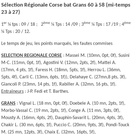
Sélection Régionale Corse bat Grans 60 à 58 (mi-temps
23 à 27)
er
ème
ème
ème
1
¼ tps : 09 / 18 ; 2
¼ Tps : 14 /09 ; 3
¼ Tps : 17 /19 ; 4
¼ Tps : 20 / 12.
Le temps de jeu, les points marqués, les fautes commises
SELECTION REGIONALE CORSE
: Massei M. (10mn, 0pt, 0f), Susini
M-C. (11mn, 0pt, 1f), Agostini V. (12mn, 2pts, 2f), Mattei A.
(17mn, 4 pts, 1f), Faress H. (18mn, 5pts, 1f), Herrou L. (36mn,
5pts, 4f), Carli C. (13mn, 6pts, 1f)), Delahaye C. (27mn,8 pts, 3f),
Giancoli P. (23mn, 14 pts, 1f), Rabiller A. (32mn, 16 pts, 1f).
Entraîneurs
: J-P. Fedi et T. Barthes.
GRANS
: Vignal L. (18 mn, 0pt, 0f), Doebele A. (10 mn, 2pts, 1f),
Morbo-Vassal C. (19 mn, 2pts, 1f), Conge A. (11 mn, 3pts, 0f),
Mousty A. (16mn, 4pts, 2f), Dauphin-Savarit L. (20mn, 4pts, 3f),
Chakir L. (30 mn, 6pts, 1f), Puccio C. (20mn, 9pts, 3f), Pondi-Touck
M. (25 mn, 12pts, 3f), Chaix E. (32mn, 16pts, 5f),