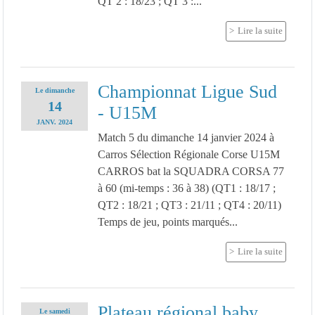
QT 2 : 18/23 ; QT 3 :...
Lire la suite
Championnat Ligue Sud
Le
dimanche
14
- U15M
JANV.
2024
Match 5 du dimanche 14 janvier 2024 à
Carros Sélection Régionale Corse U15M
CARROS bat la SQUADRA CORSA 77
à 60 (mi-temps : 36 à 38) (QT1 : 18/17 ;
QT2 : 18/21 ; QT3 : 21/11 ; QT4 : 20/11)
Temps de jeu, points marqués...
Lire la suite
Plateau régional baby
Le
samedi