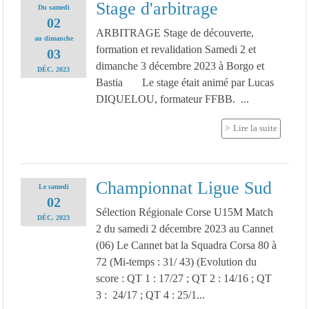
Stage d'arbitrage
Du
samedi
02
ARBITRAGE Stage de découverte,
au
dimanche
formation et revalidation Samedi 2 et
03
dimanche 3 décembre 2023 à Borgo et
DÉC.
2023
Bastia Le stage était animé par Lucas
DIQUELOU, formateur FFBB. ...
Lire la suite
Championnat Ligue Sud
Le
samedi
02
Sélection Régionale Corse U15M Match
DÉC.
2023
2 du samedi 2 décembre 2023 au Cannet
(06) Le Cannet bat la Squadra Corsa 80 à
72 (Mi-temps : 31/ 43) (Evolution du
score : QT 1 : 17/27 ; QT 2 : 14/16 ; QT
3 : 24/17 ; QT 4 : 25/1...