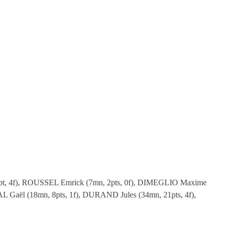
, 4f), ROUSSEL Emrick (7mn, 2pts, 0f), DIMEGLIO Maxime
AL Gaël (18mn, 8pts, 1f), DURAND Jules (34mn, 21pts, 4f),