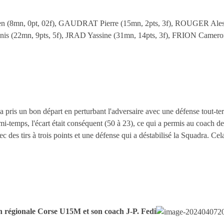
n, 0pt, 02f), GAUDRAT Pierre (15mn, 2pts, 3f), ROUGER Alessio
is (22mn, 9pts, 5f), JRAD Yassine (31mn, 14pts, 3f), FRION Cameron
is un bon départ en perturbant l'adversaire avec une défense tout-terr
 la mi-temps, l'écart était conséquent (50 à 23), ce qui a permis au coac
des tirs à trois points et une défense qui a déstabilisé la Squadra. Cela s
on régionale Corse U15M et son coach J-P. Fedi