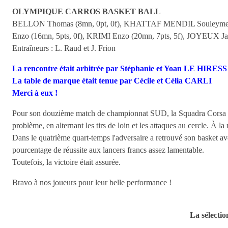
OLYMPIQUE CARROS BASKET BALL
BELLON Thomas (8mn, 0pt, 0f), KHATTAF MENDIL Souleymen (8m
Enzo (16mn, 5pts, 0f), KRIMI Enzo (20mn, 7pts, 5f), JOYEUX Jan
Entraîneurs : L. Raud et J. Frion
La rencontre était arbitrée par Stéphanie et Yoan LE HIRESS
La table de marque était tenue par Cécile et Célia CARLI
Merci à eux !
Pour son douzième match de championnat SUD, la Squadra Corsa a pr
problème, en alternant les tirs de loin et les attaques au cercle. À
Dans le quatrième quart-temps l'adversaire a retrouvé son basket avec 
pourcentage de réussite aux lancers francs assez lamentable.
Toutefois, la victoire était assurée.
Bravo à nos joueurs pour leur belle performance !
La sélecti