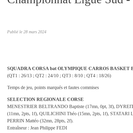
Publié le
28 mars 2024
SQUADRA CORSA bat OLYMPIQUE CARROS BASKET BA
(QT1 : 26/13 ; QT2 : 24/10 ; QT3 : 8/10 ; QT4 : 18/26)
Temps de jeu, points marqués et fautes commises
SELECTION REGIONALE CORSE
MENESTRIER BELTRANDO Baptiste (17mn, 0pt, 3f), DYREIT D
(11mn, 2pts, 1f), QUILICHINI Théo (15mn, 2pts, 1f), STATARI Lu
PERRIN Mattéo (32mn, 28pts, 2f).
Entraîneur : Jean Philippe FEDI