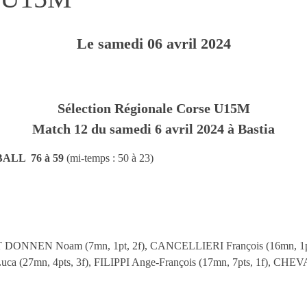
Le
samedi
06
avril
2024
Sélection Régionale Corse U15M
Match 12 du samedi 6 avril 2024 à Bastia
LL 76 à 59
(mi-temps : 50 à 23)
ONNEN Noam (7mn, 1pt, 2f), CANCELLIERI François (16mn, 1pt
ca (27mn, 4pts, 3f), FILIPPI Ange-François (17mn, 7pts, 1f), CHEV